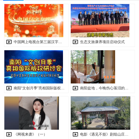
中国网上电视台第三届汉字春晚圆满落幕——一场汉字与艺术的奇妙之约
生态文旅康养项目启动仪式
南阳“文创月季”亮相国际版权研讨会 获得中宣部和世界知识产权组织领导称赞
南阳盆地，今晚伤心落泪的不只有我一个人
《网视来袭》（一）
电影《遇见不烦》剧组山庄拍摄