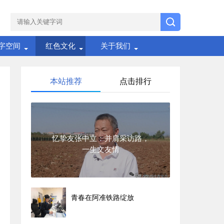
字空间
红色文化
关于我们
本站推荐
点击排行
忆挚友张中立：并肩采访路，
一生文友情
青春在阿准铁路绽放