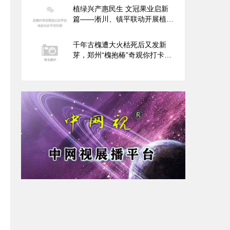
植绿兴产惠民生 文冠果业启新
篇——淅川、镇平联动开展植树
节植树活动 共筑生态富民新格
局
千年古槐遭大火枯死后又发新
芽，郑州“槐抱椿”奇观你打卡了
吗？