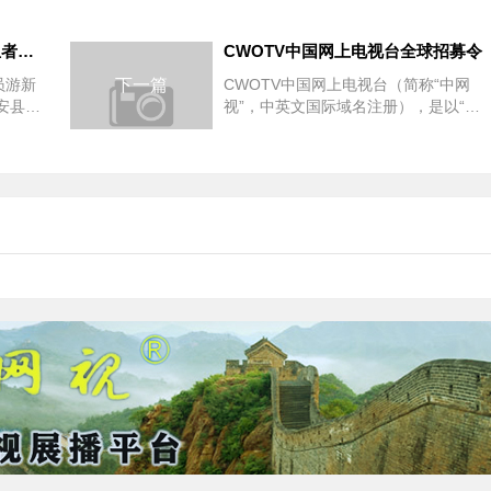
新安县:“三免六优”政策为献血者送上“优待大礼”
CWOTV中国网上电视台全球招募令
员游新
下一篇
CWOTV中国网上电视台（简称“中网
安县人
视”，中英文国际域名注册），是以“建
人，免除
设地球村”为核心目标、“助力健康长
寿”为根本宗旨...