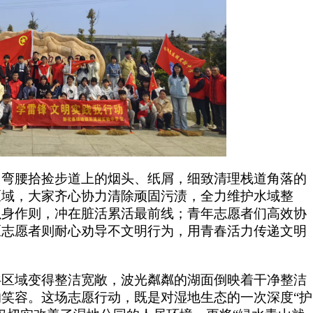
，弯腰拾捡步道上的烟头、纸屑，细致清理栈道角落的
区域，大家齐心协力清除顽固污渍，全力维护水域整
以身作则，冲在脏活累活最前线；青年志愿者们高效协
区志愿者则耐心劝导不文明行为，用青春活力传递文明
共区域变得整洁宽敞，波光粼粼的湖面倒映着干净整洁
笑容。这场志愿行动，既是对湿地生态的一次深度“护