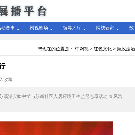
活动赛事
网视剧场
编导大厅
网视云家
数
您现在的位置是：
中网视
>
红色文化
>
廉政法治
行
入收藏
记苏溪湖实验中学与苏新社区人居环境卫生监督志愿活动 春风浩