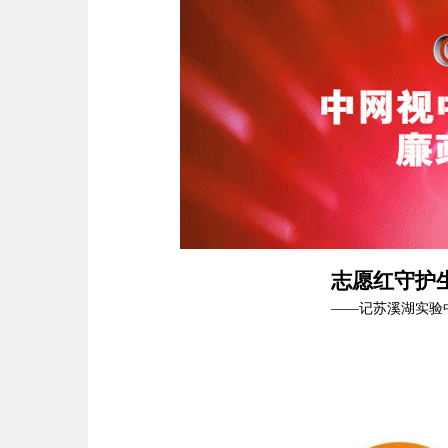
志愿红守护
——
记苏溪湖实验